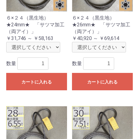
６×２４（黒生地）
６×２４（黒生地）
★24mm★ 「サツマ加工
★26mm★ 「サツマ加工
（両アイ）」
（両アイ）」
￥31,746 ～ ￥58,163
￥40,920 ～ ￥69,614
数量
数量
カートに入れる
カートに入れる