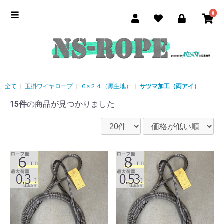
0
全て
|
玉掛ワイヤロープ
|
６×２４（黒生地）
|
サツマ加工（両アイ）
15件
の商品が見つかりました