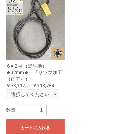
６×２４（黒生地）
★32mm★ 「サツマ加工
（両アイ）」
￥73,112 ～ ￥113,784
数量
カートに入れる