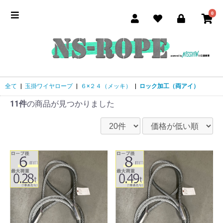
0
全て
|
玉掛ワイヤロープ
|
６×２４（メッキ）
|
ロック加工（両アイ）
11件
の商品が見つかりました