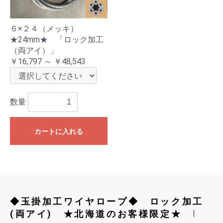
６×２４（メッキ）
★24mm★ 「ロック加工
（両アイ）」
￥16,797 ～ ￥48,543
数量
カートに入れる
◆玉掛加工ワイヤロープ◆ ロック加工
(両アイ) ★北海道のお客様限定★