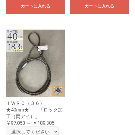
カートに入れる
カートに入れる
ＩＷＲＣ（３６）
★40mm★ 「ロック加
工（両アイ）」
￥97,053 ～ ￥189,305