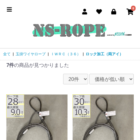
0
全て
|
玉掛ワイヤロープ
|
ＩＷＲＣ（３６）
|
ロック加工（両アイ）
7件
の商品が見つかりました